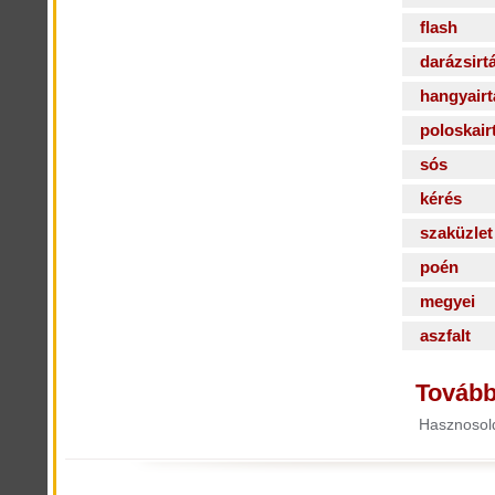
flash
darázsirt
hangyairt
poloskair
sós
kérés
szaküzlet
poén
megyei
aszfalt
Tovább
Hasznosold