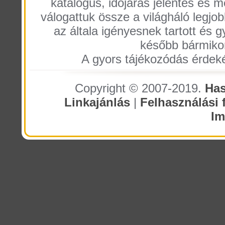
katalógus, időjárás jelentés és
válogattuk össze a világháló legjobb 
az általa igényesnek tartott és g
később bármiko
A gyors tájékozódás érdeké
Copyright © 2007-2019.
Has
Linkajánlás
|
Felhasználási f
I