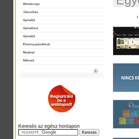
Egy
Webdesign
Játszóház
Ajándék
Ajándékul
Ajándék
Élményajándékok
Meglepi
Nőknek
Keresés az egész honlapon