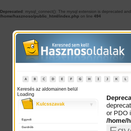
Deprecated
: mysql_connect(): The mysql extension is deprecated and 
/home/hasznoso/public_html/index.php
on line
494
Keresés az aldomainen belül
Loading
Depreca
Kulcsszavak
deprecat
or PDO i
/home/h
Egyedi
Gardrób